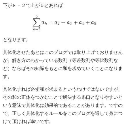
下がｋ＝２で上が５とあれば
5
∑
=
+
+
+
a
a
a
a
a
2
3
4
5
k
=
2
k
となります。
具体化させたあとはこのブログでは取り上げておりません
が、解き方のわかっている数列（等差数列や等比数列な
ど）ならばその知識をもとに和を求めていくことになりま
す。
具体化すれば必ず和が求まるというわけではないですが、
その和の正体をつかむことで解決する糸口となりやすいと
いう意味で具体化は効果的であることがあります。ですの
で、正しく具体化するルールをこのブログを通して身につ
けて頂ければ幸いです。