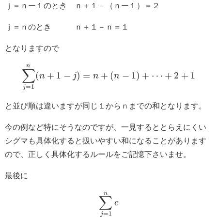
ｊ＝ｎー１のとき ｎ＋１－（ｎー１）＝２
ｊ＝ｎのとき ｎ＋１－ｎ＝１
となりますので
n
∑
(
+
1
−
)
=
+
(
−
1
)
+
⋯
+
2
+
1
n
j
n
n
=
1
j
と並び順は違いますが同じ１からｎまでの和となります。
今の例など特にそうなのですが、一見するととらえにくい
シグマも具体化すると扱いやすい和になることがあります
ので、正しく具体化するルールをご記憶下さいませ。
最後に
n
∑
c
=
1
j