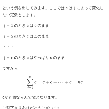
という例を出してみます。ここではｃはｊによって変化し
ない定数とします。
ｊ＝１のときｃはｃのまま
ｊ＝２のときｃはこのまま
・・・
ｊ＝ｎのときｃはやっぱりｃのまま
ですから
n
∑
=
+
+
⋯
+
=
c
c
c
c
n
c
=
1
j
cがｎ個ならんでncとなります。
ご覧下さりありがとうございます。