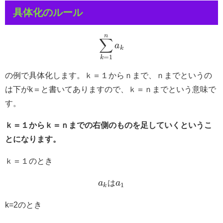
具体化のルール
n
∑
a
k
=
1
k
の例で具体化します。ｋ＝１からｎまで、ｎまでというの
は下がk＝と書いてありますので、ｋ＝ｎまでという意味で
す。
ｋ＝１からｋ＝ｎまでの右側のものを足していくというこ
とになります。
ｋ＝１のとき
a
は
a
1
k
k=2のとき