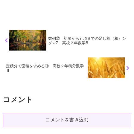
数列② 初項からｎ項までの足し算（和）シ
グマΣ 高校２年数学B
定積分で面積を求める③ 高校２年積分数学
Ⅱ
コメント
コメントを書き込む