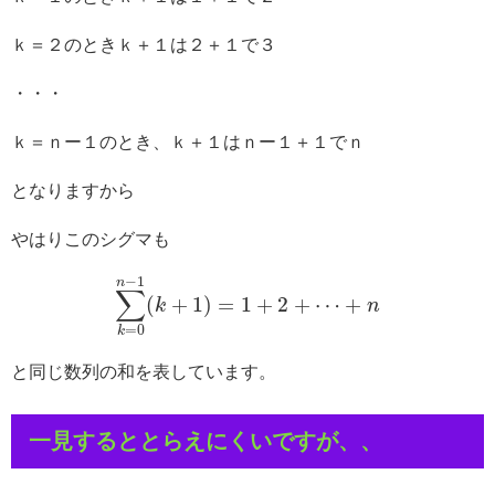
ｋ＝２のときｋ＋１は２＋１で３
・・・
ｋ＝ｎー１のとき、ｋ＋１はｎー１＋１でｎ
となりますから
やはりこのシグマも
−
1
n
∑
(
+
1
)
=
1
+
2
+
⋯
+
k
n
=
0
k
と同じ数列の和を表しています。
一見するととらえにくいですが、、