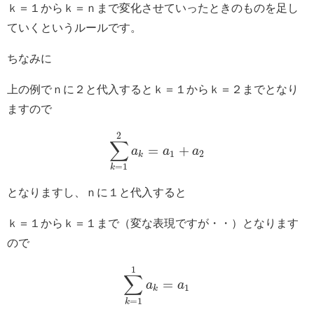
ｋ＝１からｋ＝ｎまで変化させていったときのものを足し
ていくというルールです。
ちなみに
上の例でｎに２と代入するとｋ＝１からｋ＝２までとなり
ますので
2
∑
=
+
a
a
a
1
2
k
=
1
k
となりますし、ｎに１と代入すると
ｋ＝１からｋ＝１まで（変な表現ですが・・）となります
ので
1
∑
=
a
a
1
k
=
1
k