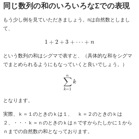
同じ数列の和のいろいろなΣでの表現
もう少し例を見ていただきましょう。nは自然数としまし
て、
1
+
2
+
3
+
⋯
+
n
という数列の和はシグマで表すと、（具体的な和をシグマ
でまとめられるようにもなっていくと良いでしょう。）
n
∑
k
=
1
k
となります。
実際、ｋ＝１のときのｋは１、 ｋ＝２のときのｋは
２、・・・ｋ＝ｎのときのｋはｎですからたしかに１から
ｎまでの自然数の和となっております。