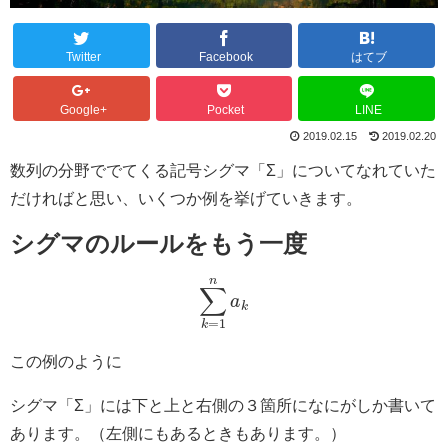
Twitter
Facebook
はてブ
Google+
Pocket
LINE
2019.02.15
2019.02.20
数列の分野ででてくる記号シグマ「Σ」についてなれていた
だければと思い、いくつか例を挙げていきます。
シグマのルールをもう一度
n
∑
a
k
=
1
k
この例のように
シグマ「Σ」には下と上と右側の３箇所になにがしか書いて
あります。（左側にもあるときもあります。）