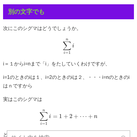
別の文字でも
次にこのシグマはどうでしょうか。
n
∑
i
=
1
i
i＝１からi=nまで「i」をたしていくわけですが、
i=1のときのiは１、i=2のときのiは２、・・・i=nのときのi
はｎですから
実はこのシグマは
n
∑
=
1
+
2
+
⋯
+
i
n
=
1
i
と同じ数列の和になります。ｋ＝・・とｋを使うことが多