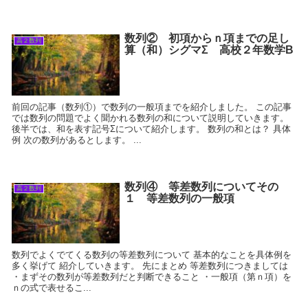
数列② 初項からｎ項までの足し
高２数列
算（和）シグマΣ 高校２年数学B
前回の記事（数列①）で数列の一般項までを紹介しました。 この記事
では数列の問題でよく聞かれる数列の和について説明していきます。
後半では、和を表す記号Σについて紹介します。 数列の和とは？ 具体
例 次の数列があるとします。 ...
数列④ 等差数列についてその
高２数列
１ 等差数列の一般項
数列でよくでてくる数列の等差数列について 基本的なことを具体例を
多く挙げて 紹介していきます。 先にまとめ 等差数列につきましては
・まずその数列が等差数列だと判断できること ・一般項（第ｎ項）を
ｎの式で表せるこ...