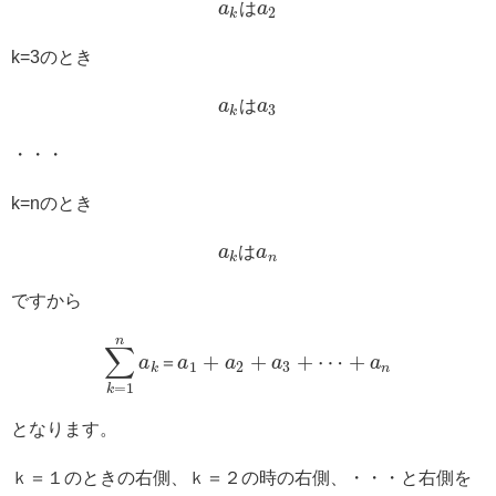
a
は
a
2
k
k=3のとき
a
は
a
3
k
・・・
k=nのとき
a
は
a
k
n
ですから
n
∑
+
+
+
⋯
+
a
＝
a
a
a
a
1
2
3
k
n
=
1
k
となります。
ｋ＝１のときの右側、ｋ＝２の時の右側、・・・と右側を