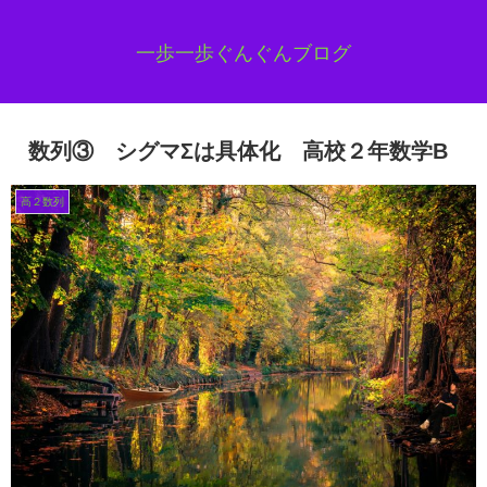
一歩一歩ぐんぐんブログ
数列③ シグマΣは具体化 高校２年数学B
高２数列