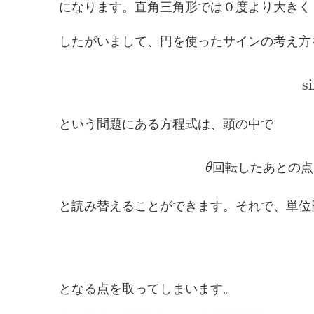
になります。直角三角形では０度より大きく
したがいまして、円を使ったサインの考え方
s
という問題にある方程式は、頭の中で
θ
回
転
し
た
あ
と
の
点
と読み替えることができます。それで、単位
となる点を取ってしまいます。