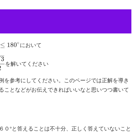
∘
≤
180
に
お
い
て
–
√
3
を
解
い
て
く
だ
さ
い
2
例を参考にしてください。このページでは正解を導き
ることなどがお伝えできればいいなと思いつつ書いて
６０°と答えることは不十分、正しく答えていないこと