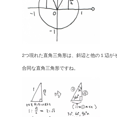
2つ現れた直角三角形は、斜辺と他の１辺が
合同な直角三角形ですね。