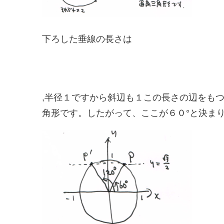
下ろした垂線の長さは
,半径１ですから斜辺も１この長さの辺をも
角形です。したがって、ここが６０°と決ま