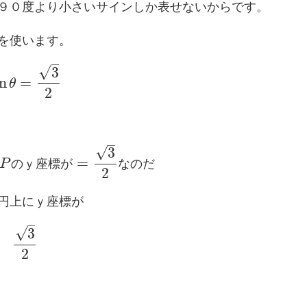
９０度より小さいサインしか表せないからです。
を使います。
–
√
3
in
=
θ
2
–
√
3
=
P
の
ｙ
座
標
が
な
の
だ
2
円上にｙ座標が
–
√
3
2