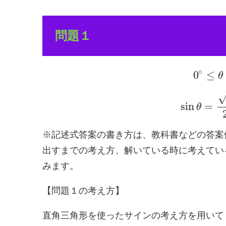
問題１
∘
0
≤
θ
sin
=
θ
※記述式答案の書き方は、教科書などの答案
出すまでの考え方、解いている時に考えてい
みます。
【問題１の考え方】
直角三角形を使ったサインの考え方を用いて