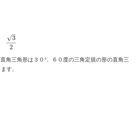
–
√
3
2
つ直角三角形は３０°、６０度の三角定規の形の直角三
ります。