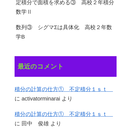
定積分で面積を求める③ 高校２年積分
数学Ⅱ
数列③ シグマΣは具体化 高校２年数
学B
最近のコメント
積分の計算の仕方① 不定積分１ｓｔ
に
activatorminarai
より
積分の計算の仕方① 不定積分１ｓｔ
に
田中 俊雄
より